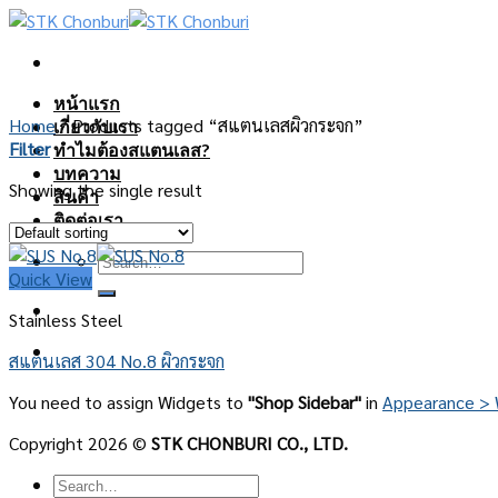
Skip
to
content
หน้าแรก
Home
/
Products tagged “สแตนเลสผิวกระจก”
เกี่ยวกับเรา
Filter
ทำไมต้องสแตนเลส?
บทความ
Showing the single result
สินค้า
ติดต่อเรา
Search
Quick View
for:
Stainless Steel
สแตนเลส 304 No.8 ผิวกระจก
You need to assign Widgets to
"Shop Sidebar"
in
Appearance > 
Copyright 2026 ©
STK CHONBURI CO., LTD.
Search