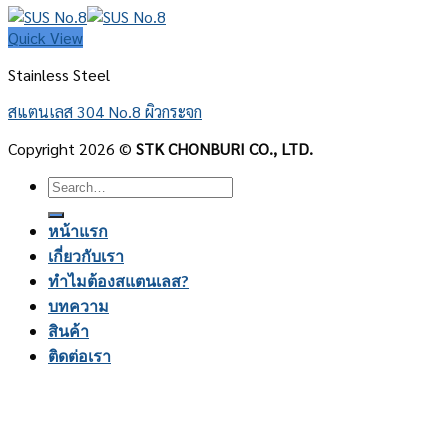
Quick View
Stainless Steel
สแตนเลส 304 No.8 ผิวกระจก
Copyright 2026 ©
STK CHONBURI CO., LTD.
Search
for:
หน้าแรก
เกี่ยวกับเรา
ทำไมต้องสแตนเลส?
บทความ
สินค้า
ติดต่อเรา
Login
Newsletter