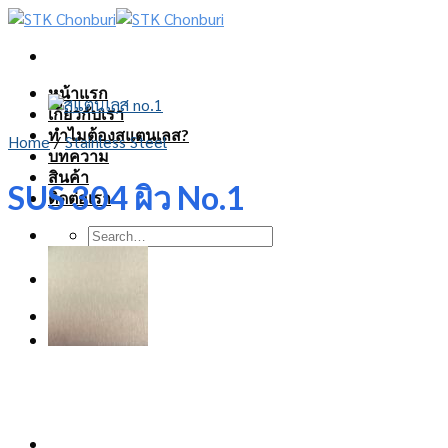
Skip
to
content
หน้าแรก
เกี่ยวกับเรา
ทำไมต้องสแตนเลส?
Home
/
Stainless Steel
บทความ
สินค้า
SUS 304 ผิว No.1
ติดต่อเรา
Search
for: